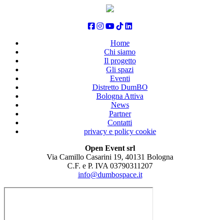
Home
Chi siamo
Il progetto
Gli spazi
Eventi
Distretto DumBO
Bologna Attiva
News
Partner
Contatti
privacy e policy cookie
Open Event srl
Via Camillo Casarini 19, 40131 Bologna
C.F. e P. IVA 03790311207
info@dumbospace.it