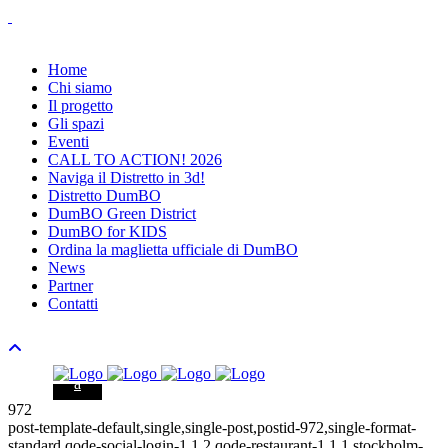
Home
Chi siamo
Il progetto
Gli spazi
Eventi
CALL TO ACTION! 2026
Naviga il Distretto in 3d!
Distretto DumBO
DumBO Green District
DumBO for KIDS
Ordina la maglietta ufficiale di DumBO
News
Partner
Contatti
972
post-template-default,single,single-post,postid-972,single-format-
standard,qode-social-login-1.1.2,qode-restaurant-1.1.1,stockholm-