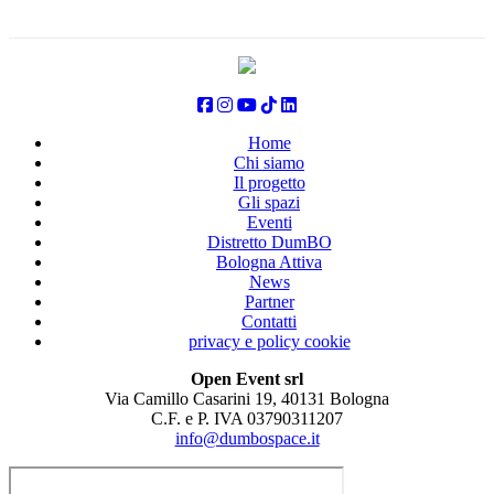
Home
Chi siamo
Il progetto
Gli spazi
Eventi
Distretto DumBO
Bologna Attiva
News
Partner
Contatti
privacy e policy cookie
Open Event srl
Via Camillo Casarini 19, 40131 Bologna
C.F. e P. IVA 03790311207
info@dumbospace.it