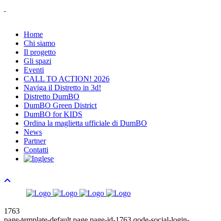
Home
Chi siamo
Il progetto
Gli spazi
Eventi
CALL TO ACTION! 2026
Naviga il Distretto in 3d!
Distretto DumBO
DumBO Green District
DumBO for KIDS
Ordina la maglietta ufficiale di DumBO
News
Partner
Contatti
1763
page-template-default,page,page-id-1763,qode-social-login-