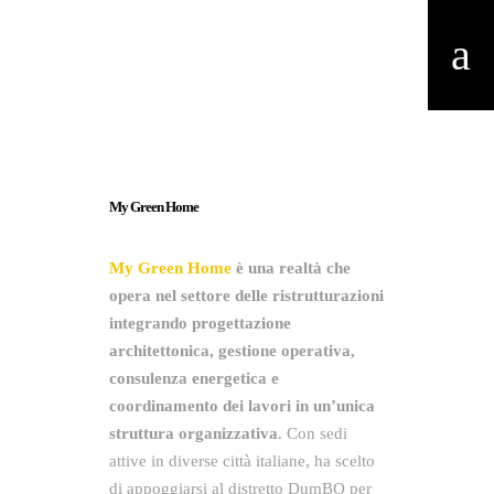
My Green Home
My Green Home
è una realtà che
opera nel settore delle ristrutturazioni
integrando progettazione
architettonica, gestione operativa,
consulenza energetica e
coordinamento dei lavori in un’unica
struttura organizzativa
. Con sedi
attive in diverse città italiane, ha scelto
di appoggiarsi al distretto DumBO per