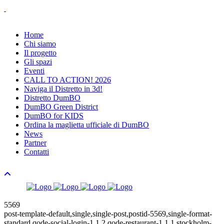
Home
Chi siamo
Il progetto
Gli spazi
Eventi
CALL TO ACTION! 2026
Naviga il Distretto in 3d!
Distretto DumBO
DumBO Green District
DumBO for KIDS
Ordina la maglietta ufficiale di DumBO
News
Partner
Contatti
5569
post-template-default,single,single-post,postid-5569,single-format-
standard,qode-social-login-1.1.2,qode-restaurant-1.1.1,stockholm-