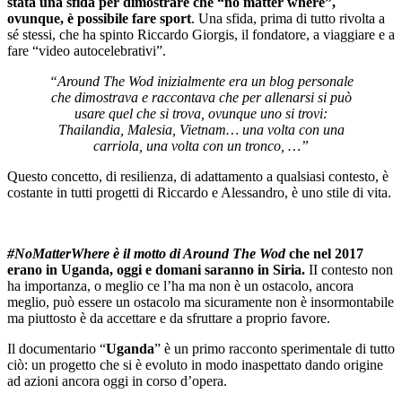
stata una sfida per dimostrare che “no matter where”,
ovunque, è possibile fare sport
. Una sfida, prima di tutto rivolta a
sé stessi, che ha spinto Riccardo Giorgis, il fondatore, a viaggiare e a
fare “video autocelebrativi”.
“Around The Wod inizialmente era un blog personale
che dimostrava e raccontava che per allenarsi si può
usare quel che si trova, ovunque uno si trovi:
Thailandia, Malesia, Vietnam… una volta con una
carriola, una volta con un tronco, …”
Questo concetto, di resilienza, di adattamento a qualsiasi contesto, è
costante in tutti progetti di Riccardo e Alessandro, è uno stile di vita.
#NoMatterWhere è il motto di Around The Wod
che nel 2017
erano in Uganda, oggi e domani saranno in Siria.
II contesto non
ha importanza, o meglio ce l’ha ma non è un ostacolo, ancora
meglio, può essere un ostacolo ma sicuramente non è insormontabile
ma piuttosto è da accettare e da sfruttare a proprio favore.
Il documentario “
Uganda
” è un primo racconto sperimentale di tutto
ciò: un progetto che si è evoluto in modo inaspettato dando origine
ad azioni ancora oggi in corso d’opera.