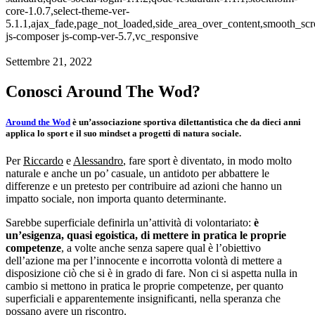
core-1.0.7,select-theme-ver-
5.1.1,ajax_fade,page_not_loaded,side_area_over_content,smooth_sc
js-composer js-comp-ver-5.7,vc_responsive
Settembre 21, 2022
Conosci Around The Wod?
Around the Wod
è un’associazione sportiva dilettantistica che da dieci anni
applica lo sport e il suo mindset a progetti di natura sociale.
Per
Riccardo
e
Alessandro
, fare sport è diventato, in modo molto
naturale e anche un po’ casuale, un antidoto per abbattere le
differenze e un pretesto per contribuire ad azioni che hanno un
impatto sociale, non importa quanto determinante.
Sarebbe superficiale definirla un’attività di volontariato:
è
un’esigenza, quasi egoistica, di mettere in pratica le proprie
competenze
, a volte anche senza sapere qual è l’obiettivo
dell’azione ma per l’innocente e incorrotta volontà di mettere a
disposizione ciò che si è in grado di fare. Non ci si aspetta nulla in
cambio si mettono in pratica le proprie competenze, per quanto
superficiali e apparentemente insignificanti, nella speranza che
possano avere un riscontro.