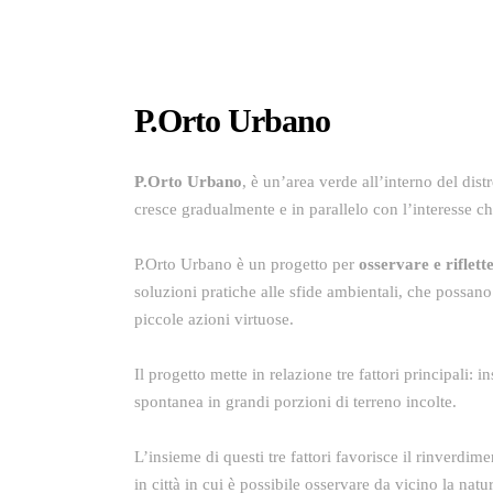
P.Orto Urbano
P.Orto Urbano
, è un’area verde all’interno del dist
cresce gradualmente e in parallelo con l’interesse c
P.Orto Urbano è un progetto per
osservare e riflett
soluzioni pratiche alle sfide ambientali, che possano
piccole azioni virtuose.
Il progetto mette in relazione tre fattori principali:
in
spontanea in grandi porzioni di terreno incolte.
L’insieme di questi tre fattori favorisce il rinverdi
in città in cui è possibile osservare da vicino la na