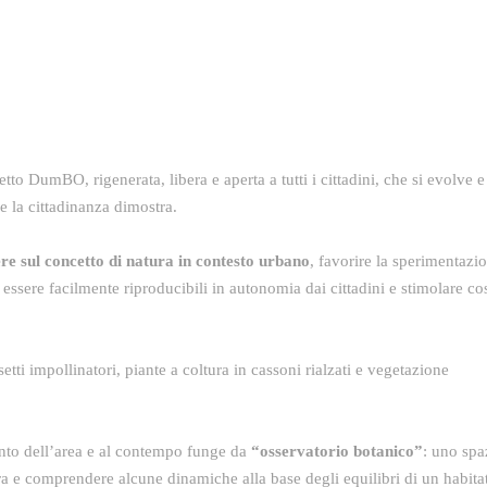
retto DumBO, rigenerata, libera e aperta a tutti i cittadini, che si evolve e
he la cittadinanza dimostra.
ere sul concetto di natura in contesto urbano
, favorire la sperimentazi
 essere facilmente riproducibili in autonomia dai cittadini e stimolare co
setti impollinatori, piante a coltura in cassoni rialzati e vegetazione
mento dell’area e al contempo funge da
“osservatorio botanico”
: uno spa
tura e comprendere alcune dinamiche alla base degli equilibri di un habitat