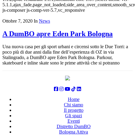
5.1.1,ajax_fade,page_not_loaded,side_area_over_content,smooth_sc
js-composer js-comp-ver-5.7,vc_responsive
Ottobre 7, 2020
In
News
A DumBO apre Eden Park Bologna
Una nuova casa per gli sport urbani e circensi sotto le Due Torri: a
poco più di due anni dalla fine dell’esperienza di OZ in via
Stalingrado, a DumBO apre Eden Park Bologna. Parkour,
skateboard e inline skate sono le prime attività che si potranno
Home
Chi siamo
Il progetto
Gli spazi
Eventi
Distretto DumBO
Bologna Attiva