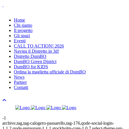
Home
Chi siamo
Il progetto
Gli spazi
Eventi
CALL TO ACTION! 2026
Naviga il Distretto in 3d!
Distretto DumBO
DumBO Green District
DumBO for KIDS
Ordina la maglietta ufficiale di DumBO
News
Partner
Contatti
-1
archive,tag,tag-calogero-passarello,tag-176,qode-social-login-
1.1.2,qode-restaurant-1.1.1,stockholm-core-1.0.7,select-theme-ver-