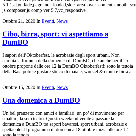
5.1.1,ajax_fade,page_not_loaded,side_area_over_content,smooth_sc
js-composer js-comp-ver-5.7,vc_responsive
Ottobre 21, 2020
In
Eventi
,
News
Cibo, birra, sport: vi aspettiamo a
DumBO
I sapori dell’Oktoberfest, le acrobazie degli sport urbani. Non
cambia la formula della domenica di DumBO, che anche per il 25
ottobre propone dalle ore 12 la DumBO Oktoberfest!: sotto la tettoia
della Baia potrete gustare stinco di maiale, wurstel & crauti e birra a
Ottobre 15, 2020
In
Eventi
,
News
Una domenica a DumBO
Un bel pranzetto con amici e familiari, un po’ di movimento per
smaltire, la sera teatro. Questo weekend venite a passare la
domenica a DumBO tra sapori bavaresi, sport urbani, acrobazie e
spettacolo. Il programma di domenica 18 ottobre inizia alle ore 12
sotto la tettoia