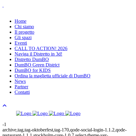
Home
Chi siamo
Il progetto
Gli spazi
Eventi
CALL TO ACTION! 2026
Naviga il Distretto in 3d!
Distretto DumBO
DumBO Green District
DumBO for KIDS
Ordina la maglietta ufficiale di DumBO
News
Partner
Contatti
-1
archive,tag,tag-oktoberfest,tag-170,qode-social-login-1.1.2,qode-
restaurant-1.1.1,stockholm-core-1.0.7,select-theme-ver-