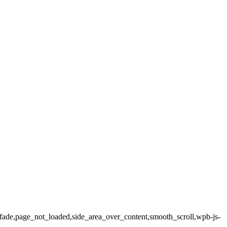
ax_fade,page_not_loaded,side_area_over_content,smooth_scroll,wpb-js-