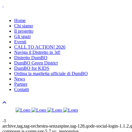
Home
Chi siamo
Il progetto
Gli spazi
Eventi
CALL TO ACTION! 2026
Naviga il Distretto in 3d!
Distretto DumBO
DumBO Green District
DumBO for KIDS
Ordina la maglietta ufficiale di DumBO
News
Partner
Contatti
-1
archive,tag,tag-orchestra-senzaspine,tag-128,qode-social-login-1.1.2
composer js-comp-ver-5.7,vc_responsive