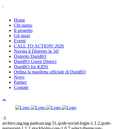
Home
Chi siamo
Il progetto
Gli spazi
Eventi
CALL TO ACTION! 2026
Naviga il Distretto in 3d!
Distretto DumBO
DumBO Green District
DumBO for KIDS
Ordina la maglietta ufficiale di DumBO
News
Partner
Contatti
-1
archive,tag,tag-parkour,tag-51,qode-social-login-1.1.2,qode-
restaurant-1.1.1,stockholm-core-1.0.7,select-theme-ver-