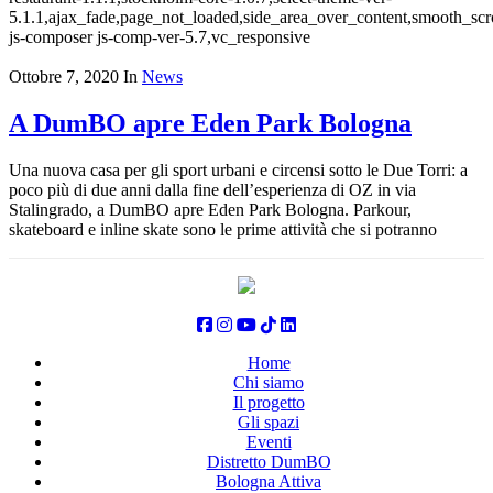
5.1.1,ajax_fade,page_not_loaded,side_area_over_content,smooth_sc
js-composer js-comp-ver-5.7,vc_responsive
Ottobre 7, 2020
In
News
A DumBO apre Eden Park Bologna
Una nuova casa per gli sport urbani e circensi sotto le Due Torri: a
poco più di due anni dalla fine dell’esperienza di OZ in via
Stalingrado, a DumBO apre Eden Park Bologna. Parkour,
skateboard e inline skate sono le prime attività che si potranno
Home
Chi siamo
Il progetto
Gli spazi
Eventi
Distretto DumBO
Bologna Attiva