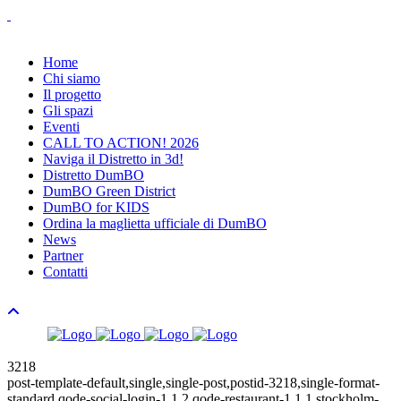
Home
Chi siamo
Il progetto
Gli spazi
Eventi
CALL TO ACTION! 2026
Naviga il Distretto in 3d!
Distretto DumBO
DumBO Green District
DumBO for KIDS
Ordina la maglietta ufficiale di DumBO
News
Partner
Contatti
3218
post-template-default,single,single-post,postid-3218,single-format-
standard,qode-social-login-1.1.2,qode-restaurant-1.1.1,stockholm-