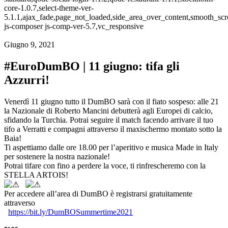
core-1.0.7,select-theme-ver-
5.1.1,ajax_fade,page_not_loaded,side_area_over_content,smooth_sc
js-composer js-comp-ver-5.7,vc_responsive
Giugno 9, 2021
#EuroDumBO | 11 giugno: tifa gli
Azzurri!
Venerdì 11 giugno tutto il DumBO sarà con il fiato sospeso: alle 21
la Nazionale di Roberto Mancini debutterà agli Europei di calcio,
sfidando la Turchia. Potrai seguire il match facendo arrivare il tuo
tifo a Verratti e compagni attraverso il maxischermo montato sotto la
Baia!
Ti aspettiamo dalle ore 18.00 per l’aperitivo e musica Made in Italy
per sostenere la nostra nazionale!
Potrai tifare con fino a perdere la voce, ti rinfrescheremo con la
STELLA ARTOIS!
Per accedere all’area di DumBO è registrarsi gratuitamente
attraverso
https://bit.ly/DumBOSummertime2021