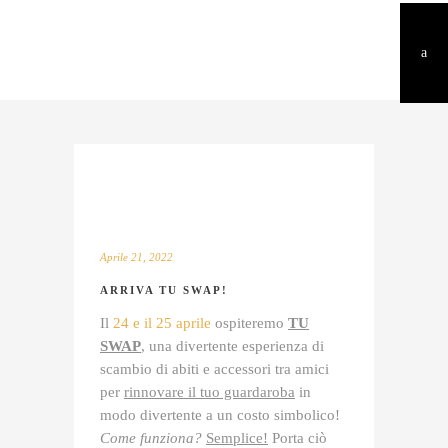
Aprile 21, 2022
ARRIVA TU SWAP!
Il
24 e il 25 aprile
ospiteremo
TU
SWAP
, una divertente esperienza di
scambio di abiti e accessori tra amici
per
rinnovare il tuo guardaroba
in
modo divertente a un costo simbolico!
Come funziona?
Semplice!
Porta ciò