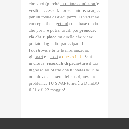
che vuoi (purchè
in ottime condizioni
):
vestiti, accessori, borse, cinture, scarpe,
per un totale di dieci pezzi. Ti verranno
consegnati dei
gettoni
sulla base di ciò
che porti, e potrai usarli per
prendere
ciò che ti piace
tra quello che viene
portato dagli altri partecipanti!
Puoi trovare tutte le
informazioni
,
gli
orari
e i
costi
a
questo link
. Se ti
interessa,
ricordati di prenotare
il tuo
ingresso all’orario che ti interessa! E se
non dovessi essere dei nostri, nessun
problema:
TU SWAP tornerà a DumBO
il 21 e il 22 maggio!