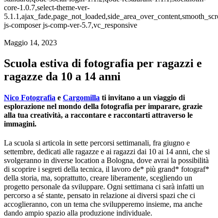
core-1.0.7,select-theme-ver-
5.1.1,ajax_fade,page_not_loaded,side_area_over_content,smooth_sc
js-composer js-comp-ver-5.7,vc_responsive
Maggio 14, 2023
Scuola estiva di fotografia per ragazzi e
ragazze da 10 a 14 anni
Nico Fotografia
e
Cargomilla
ti invitano a un viaggio di
esplorazione nel mondo della fotografia per imparare, grazie
alla tua creatività, a raccontare e raccontarti attraverso le
immagini.
La scuola si articola in sette percorsi settimanali, fra giugno e
settembre, dedicati alle ragazze e ai ragazzi dai 10 ai 14 anni, che si
svolgeranno in diverse location a Bologna, dove avrai la possibilità
di scoprire i segreti della tecnica, il lavoro de* più grand* fotograf*
della storia, ma, soprattutto, creare liberamente, scegliendo un
progetto personale da sviluppare. Ogni settimana ci sarà infatti un
percorso a sé stante, pensato in relazione ai diversi spazi che ci
accoglieranno, con un tema che svilupperemo insieme, ma anche
dando ampio spazio alla produzione individuale.