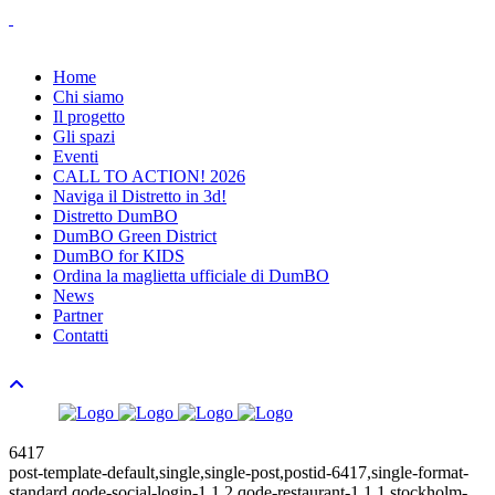
Home
Chi siamo
Il progetto
Gli spazi
Eventi
CALL TO ACTION! 2026
Naviga il Distretto in 3d!
Distretto DumBO
DumBO Green District
DumBO for KIDS
Ordina la maglietta ufficiale di DumBO
News
Partner
Contatti
6417
post-template-default,single,single-post,postid-6417,single-format-
standard,qode-social-login-1.1.2,qode-restaurant-1.1.1,stockholm-