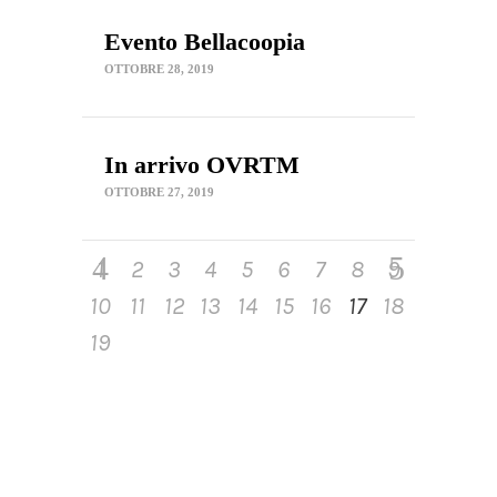
Evento Bellacoopia
OTTOBRE 28, 2019
In arrivo OVRTM
OTTOBRE 27, 2019
1
2
3
4
5
6
7
8
9
10
11
12
13
14
15
16
17
18
19