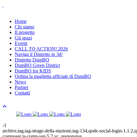
Home
Chi siamo
Il progetto
Gli spazi
Eventi
CALL TO ACTION! 2026
Naviga il Distretto in 3d!
Distretto DumBO
DumBO Green District
DumBO for KIDS
Ordina la maglietta ufficiale di DumBO
News
Partner
Contatti
-1
archive,tag,tag-strage-della-stazione,tag-134,qode-social-login-1.1.
composer js-comp-ver-5.7,vc_responsive