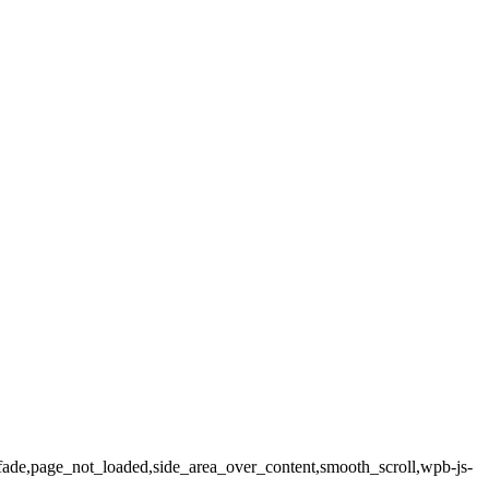
ax_fade,page_not_loaded,side_area_over_content,smooth_scroll,wpb-js-