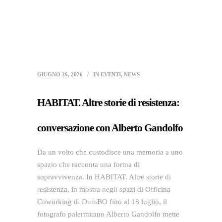
GIUGNO 26, 2026
IN
EVENTI
,
NEWS
HABITAT. Altre storie di resistenza:
conversazione con Alberto Gandolfo
Da un volto che custodisce una memoria a uno
spazio che racconta una forma di
sopravvivenza. In HABITAT. Altre storie di
resistenza, in mostra negli spazi di Officina
Coworking di DumBO fino al 18 luglio, il
fotografo palermitano Alberto Gandolfo mette