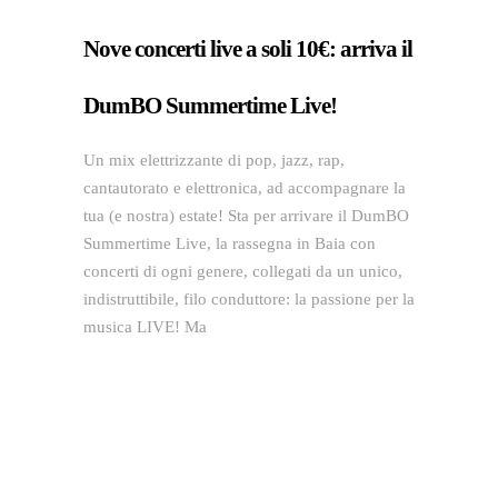
Nove concerti live a soli 10€: arriva il
DumBO Summertime Live!
Un mix elettrizzante di pop, jazz, rap,
cantautorato e elettronica, ad accompagnare la
tua (e nostra) estate! Sta per arrivare il DumBO
Summertime Live, la rassegna in Baia con
concerti di ogni genere, collegati da un unico,
indistruttibile, filo conduttore: la passione per la
musica LIVE! Ma