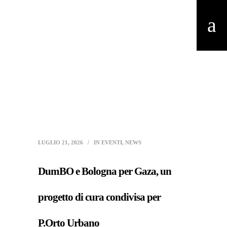
LUGLIO 21, 2026
IN
EVENTI
,
NEWS
DumBO e Bologna per Gaza, un
progetto di cura condivisa per
P.Orto Urbano