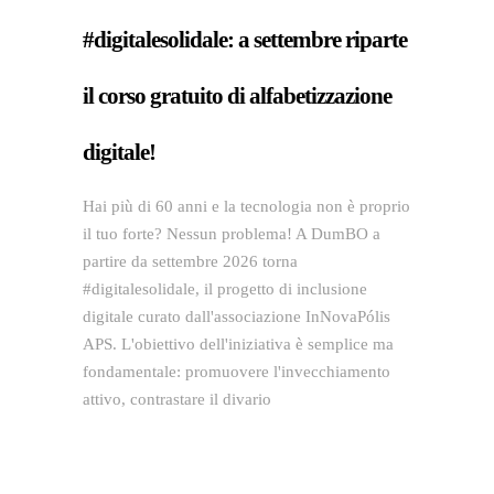
#digitalesolidale: a settembre riparte
il corso gratuito di alfabetizzazione
digitale!
Hai più di 60 anni e la tecnologia non è proprio
il tuo forte? Nessun problema! A DumBO a
partire da settembre 2026 torna
#digitalesolidale, il progetto di inclusione
digitale curato dall'associazione InNovaPólis
APS. L'obiettivo dell'iniziativa è semplice ma
fondamentale: promuovere l'invecchiamento
attivo, contrastare il divario