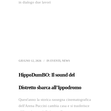
in dialogo due lavori
GIUGNO 12, 2026
IN
EVENTI
,
NEWS
HippoDumBO: Il sound del
Distretto sbarca all’Ippodromo
Quest'anno la storica rassegna cinematografica
dell'Arena Puccini cambia casa e si trasferisce