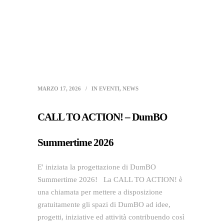
MARZO 17, 2026
IN
EVENTI
,
NEWS
CALL TO ACTION! – DumBO
Summertime 2026
E' iniziata la progettazione di DumBO
Summertime 2026! La CALL TO ACTION! è
una chiamata per mettere a disposizione
gratuitamente gli spazi di DumBO ad idee,
progetti, iniziative ed attività contribuendo così