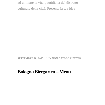
ad animare la vita quotidiana del distretto
culturale della città. Presenta la tua idea
SETTEMBRE 20, 2025
IN
NON CATEGORIZZATO
Bologna Biergarten – Menu