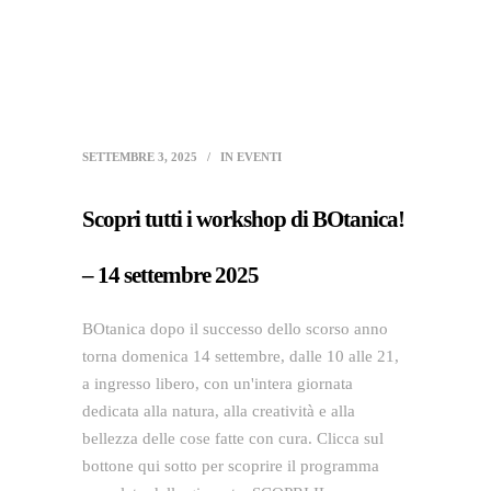
SETTEMBRE 3, 2025
IN
EVENTI
Scopri tutti i workshop di BOtanica!
– 14 settembre 2025
BOtanica dopo il successo dello scorso anno
torna domenica 14 settembre, dalle 10 alle 21,
a ingresso libero, con un'intera giornata
dedicata alla natura, alla creatività e alla
bellezza delle cose fatte con cura. Clicca sul
bottone qui sotto per scoprire il programma