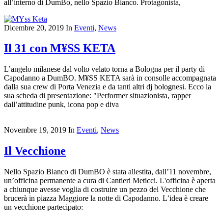
all’interno di DumBo, nello Spazio Bianco. Protagonista,
Dicembre 20, 2019
In
Eventi
,
News
Il 31 con M¥SS KETA
L’angelo milanese dal volto velato torna a Bologna per il party di
Capodanno a DumBO. M¥SS KETA sarà in consolle accompagnata
dalla sua crew di Porta Venezia e da tanti altri dj bolognesi. Ecco la
sua scheda di presentazione: "Performer situazionista, rapper
dall’attitudine punk, icona pop e diva
Novembre 19, 2019
In
Eventi
,
News
Il Vecchione
Nello Spazio Bianco di DumBO è stata allestita, dall’11 novembre,
un’officina permanente a cura di Cantieri Meticci. L'officina è aperta
a chiunque avesse voglia di costruire un pezzo del Vecchione che
brucerà in piazza Maggiore la notte di Capodanno. L’idea è creare
un vecchione partecipato: