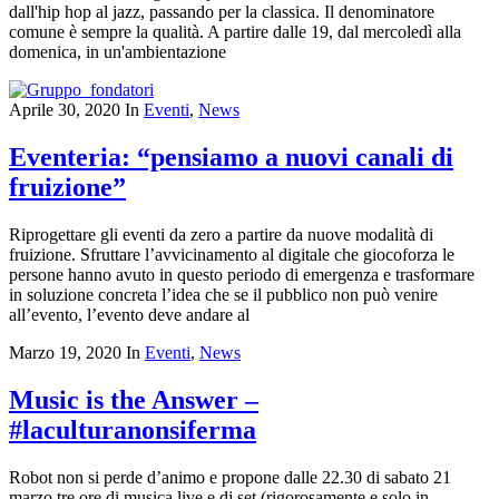
dall'hip hop al jazz, passando per la classica. Il denominatore
comune è sempre la qualità. A partire dalle 19, dal mercoledì alla
domenica, in un'ambientazione
Aprile 30, 2020
In
Eventi
,
News
Eventeria: “pensiamo a nuovi canali di
fruizione”
Riprogettare gli eventi da zero a partire da nuove modalità di
fruizione. Sfruttare l’avvicinamento al digitale che giocoforza le
persone hanno avuto in questo periodo di emergenza e trasformare
in soluzione concreta l’idea che se il pubblico non può venire
all’evento, l’evento deve andare al
Marzo 19, 2020
In
Eventi
,
News
Music is the Answer –
#laculturanonsiferma
Robot non si perde d’animo e propone dalle 22.30 di sabato 21
marzo tre ore di musica live e dj set (rigorosamente e solo in