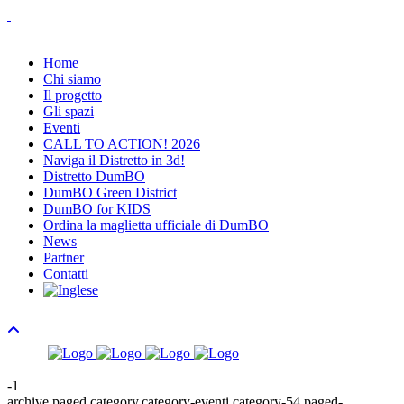
Home
Chi siamo
Il progetto
Gli spazi
Eventi
CALL TO ACTION! 2026
Naviga il Distretto in 3d!
Distretto DumBO
DumBO Green District
DumBO for KIDS
Ordina la maglietta ufficiale di DumBO
News
Partner
Contatti
-1
archive,paged,category,category-eventi,category-54,paged-