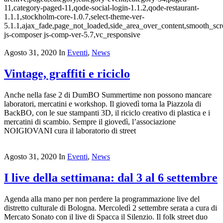
11,category-paged-11,qode-social-login-1.1.2,qode-restaurant-
1.1.1,stockholm-core-1.0.7,select-theme-ver-
5.1.1,ajax_fade,page_not_loaded,side_area_over_content,smooth_sc
js-composer js-comp-ver-5.7,vc_responsive
Agosto 31, 2020
In
Eventi
,
News
Vintage, graffiti e riciclo
Anche nella fase 2 di DumBO Summertime non possono mancare
laboratori, mercatini e workshop. Il giovedì torna la Piazzola di
BackBO, con le sue stampanti 3D, il riciclo creativo di plastica e i
mercatini di scambio. Sempre il giovedì, l’associazione
NOIGIOVANI cura il laboratorio di street
Agosto 31, 2020
In
Eventi
,
News
I live della settimana: dal 3 al 6 settembre
Agenda alla mano per non perdere la programmazione live del
distretto culturale di Bologna. Mercoledì 2 settembre serata a cura di
Mercato Sonato con il live di Spacca il Silenzio. Il folk street duo