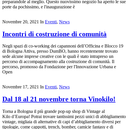
preparandole al meglio. Questo nuovissimo negozio ha aperto le sue
porte da pochissimo, e l'inaugurazione è
Novembre 20, 2021
In
Eventi
,
News
Incontri di costruzione di comunità
Negli spazi di co-working dei capannoni dell’Officina e Blocco 19
di Bologna Attiva, presso DumBO, hanno recentemente trovato
sede alcune imprese creative con le quali è stato intrapreso un
percorso di accompagnamento alla costruzione di comunità. Il
percorso, promosso da Fondazione per l'Innovazione Urbana e
Open
Novembre 17, 2021
In
Eventi
,
News
Dal 18 al 21 novembre torna Vinokilo!
Torna a Bologna il più grande pop-up shop di Vintage al
Kilo d’Europa! Potrai trovare tantissimi pezzi unici di abbigliamento
vintage, migliaia di alternative di capi d’abbigliamento diversi per
tipologie, come cappotti, trench, bomber, camicie fantasy e di