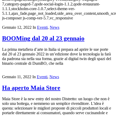
7,category-paged-7,qode-social-login-1.1.2,qode-restaurant-
1.1.1,stockholm-core-1.0.7,select-theme-ver-
5.1.1,ajax_fade,page_not_loaded,side_area_over_content,smooth_sc
js-composer js-comp-ver-5.7,vc_responsive
Gennaio 12, 2022
In
Eventi
,
News
BOOMing dal 20 al 23 gennaio
La prima metafiera d’arte in Italia si prepara ad aprire le sue porte
dal 20 al 23 gennaio 2022 in un’edizione dove la tecnologia la farà
da padrona sia nella sua forma, grazie al digital twin degli spazi del
binario centrale di DumBO, che nella
Gennaio 11, 2022
In
Eventi
,
News
Ha aperto Maia Store
Maia Store è la new entry del nostro Distretto: un luogo che non è
solo una bottega, e nemmeno un semplice rivenditore. L'idea è
questa: selezionare le migliori proposte di piccoli produttori locali e
portarle direttamente ai consumatori, quando serve cucinandole e