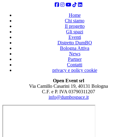
Home
Chi siamo
Il progetto
Gli spazi
Eventi
Distretto DumBO
Bologna Attiva
News
Partner
Contatti
privacy e policy cookie
Open Event srl
Via Camillo Casarini 19, 40131 Bologna
C.F. e P. IVA 03790311207
info@dumbospace.it