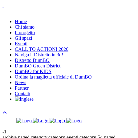
Home
Chi siamo
Il progetto
Gli spazi
Eventi
CALL TO ACTION! 2026
Naviga il Distretto in 3d!
Distretto DumBO
DumBO Green District
DumBO for KIDS
Ordina la maglietta ufficiale di DumBO
News
Partner
Contatti
-1
archive,paged,category,category-eventi,category-54,paged-