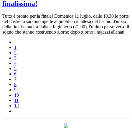
finalissima!
Tutto è pronto per la finale! Domenica 11 luglio, dalle 18.30 le porte
del Distretto saranno aperte al pubblico in attesa del fischio d'inizio
della finalissima tra Italia e Inghilterra (21.00), l'ultimo passo verso il
sogno che stanno costruendo giorno dopo giorno i ragazzi allenati
1
2
3
4
5
6
7
8
9
10
11
12